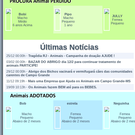
Bobi
Pipo
JULLY
Macho
Macho
Femea
Médio
Pequeno
Pequeno
6 anos Acima
1 ano
Últimas Notícias
25/12 00:00h -
Tragédia RJ - Animais - Campanha de doação AJUDE !
03/02 00:00h -
BAZAR DO ABRIGO dia 12/2 para continuar tratamento de
animais PARTICIPE!
29/12 00:00h -
Abrigo dos Bichos vacinará e vermifugará cães das comunidades
carentes de Campo Grande
11/12 09:19h -
Mais uma Empresa que Ajuda os Animais em Campo Grande-MS
19/09 10:13h -
Os Animais fazem BEM até para os BEBES.
Bob
estrela
Neguinha
Macho
Femea
Femea
Pequeno
Pequeno
Pequeno
Abaixo de 2 meses
Abaixo de 2 meses
Abaixo de 2 me