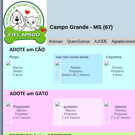
Campo Grande
-
MS
(
67
)
Animais
QuemSomos
AJUDE
Agradecimen
Pingo
nao tem nome ainda
Coquinha
Macho
Ambos
Femea
Médio
Pequeno
Pequeno
5 anos
Abaixo de 2 meses
3 anos
Floquinho
guisinho
simone
Macho
Macho
Femea
Pequeno
Pequeno
Pequeno
2 a 6 meses
2 a 6 meses
7 a 11 meses