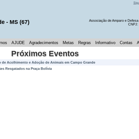
Sig
Associação de Amparo e Defes
de
- MS (
67
)
CNPJ:
mos
AJUDE
Agradecimentos
Metas
Regras
Informativo
Contas
Próximos Eventos
ro de Acolhimento e Adoção de Animais em Campo Grande
es Resgatados na Praça Bolívia