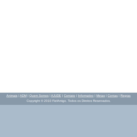
Animais
|
ADM
|
Quem Somos
|
AJUDE
|
Contato
|
Informativo
|
Metas
|
Contas
|
Regras
Copyright © 2010 FielAmigo. Todos os Direitos Reservados.