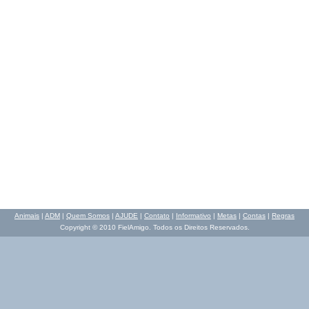
Animais
|
ADM
|
Quem Somos
|
AJUDE
|
Contato
|
Informativo
|
Metas
|
Contas
|
Regras
Copyright © 2010 FielAmigo. Todos os Direitos Reservados.