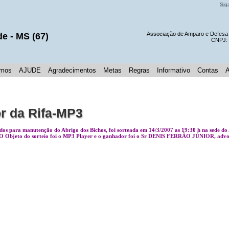
Sig
Associação de Amparo e Defes
de
- MS (
67
)
CNPJ:
mos
AJUDE
Agradecimentos
Metas
Regras
Informativo
Contas
r da Rifa-MP3
os para manutenção do Abrigo dos Bichos, foi sorteada em 14/3/2007 as 19:30 h na sede do
 O Objeto do sorteio foi o MP3 Player e o ganhador foi o Sr DENIS FERRÃO JÚNIOR, advo