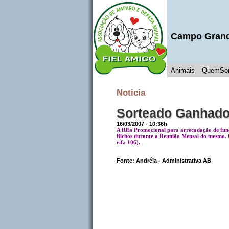
Campo Gran
Animais
QuemSo
Noticia
Sorteado Ganhado
16/03/2007 - 10:36h
A Rifa Promocional para arrecadação de fund
Bichos durante a Reunião Mensal do mesmo.
rifa 106).
Fonte:
Andréia - Administrativa AB