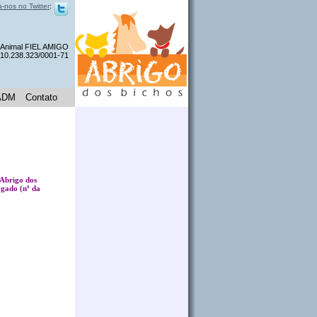
a-nos no Twitter
:
a Animal FIEL AMIGO
 10.238.323/0001-71
ADM
Contato
 Abrigo dos
gado (nº da