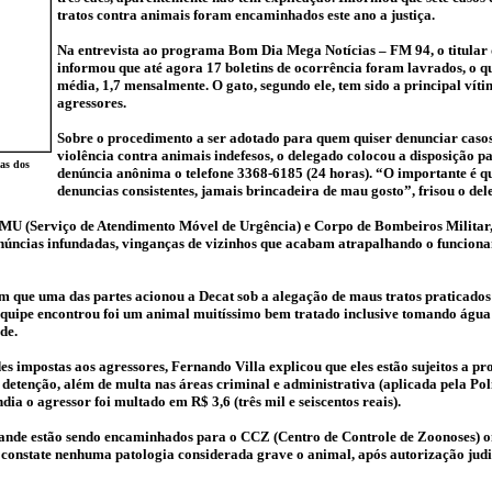
tratos contra animais foram encaminhados este ano a justiça.
Na entrevista ao programa Bom Dia Mega Notícias – FM 94, o titular
informou que até agora 17 boletins de ocorrência foram lavrados, o q
média, 1,7 mensalmente. O gato, segundo ele, tem sido a principal vít
agressores.
Sobre o procedimento a ser adotado para quem quiser denunciar caso
violência contra animais indefesos, o delegado colocou a disposição p
mas dos
denúncia anônima o telefone 3368-6185 (24 horas). “O importante é q
denuncias consistentes, jamais brincadeira de mau gosto”, frisou o del
MU (Serviço de Atendimento Móvel de Urgência) e Corpo de Bombeiros Militar,
enúncias infundadas, vinganças de vizinhos que acabam atrapalhando o funcion
em que uma das partes acionou a Decat sob a alegação de maus tratos praticado
equipe encontrou foi um animal muitíssimo bem tratado inclusive tomando água
de.
 impostas aos agressores, Fernando Villa explicou que eles estão sujeitos a pr
 detenção, além de multa nas áreas criminal e administrativa (aplicada pela Pol
dia o agressor foi multado em R$ 3,6 (três mil e seiscentos reais).
nde estão sendo encaminhados para o CCZ (Centro de Controle de Zoonoses) o
 constate nenhuma patologia considerada grave o animal, após autorização judic