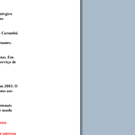
enérgico
os
plo Corumbá
tantes.
stas. Em
serviço de
em 2003. O
atos aos
sionais
er usada
ntra
e valorosa