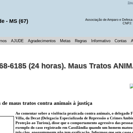
Sig
Associação de Amparo e Defes
de
- MS (
67
)
CNPJ:
mos
AJUDE
Agradecimentos
Metas
Regras
Informativo
Contas
8-6185 (24 horas). Maus Tratos ANI
 de maus tratos contra animais à justiça
Ao comentar sobre a violência praticada contra animais, o delegado 
Villa, da Decat (Delegacia Especializada de Repressão a Crimes Ambie
Proteção ao Turista), disse que o comportamento agressivo das pessoas
exemplo do caso registrado em Cassilândia quando um homem matou
três cães, aparentemente não tem explicação. Informou que sete casos