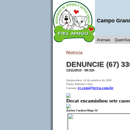
Campo Gran
Animais
QuemSo
Noticia
DENUNCIE (67) 336
13/11/2010 - 09:32h
Quinta-feira, 14 de outubro de 2010
Fonte: Roberto Costa
rc.com@terra.com.br
Contato:
Decat encaminhou sete casos
Karina Cardoso/Mega 94