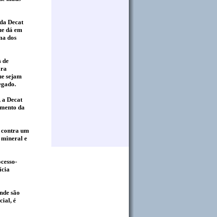
 da Decat
ue dá em
ima dos
s de
ara
ue sejam
egado.
 a Decat
amento da
s contra um
 mineral e
ocesso-
ícia
nde são
ial, é