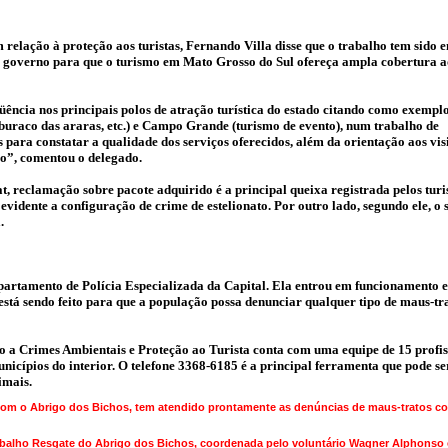
relação à proteção aos turistas, Fernando Villa disse que o trabalho tem sido 
governo para que o turismo em Mato Grosso do Sul ofereça ampla cobertura a
üência nos principais polos de atração turística do estado citando como exem
, buraco das araras, etc.) e Campo Grande (turismo de evento), num trabalho de
ara constatar a qualidade dos serviços oferecidos, além da orientação aos visi
o”, comentou o delegado.
, reclamação sobre pacote adquirido é a principal queixa registrada pelos turi
evidente a configuração de crime de estelionato. Por outro lado, segundo ele, o 
.
partamento de Polícia Especializada da Capital. Ela entrou em funcionamento 
 está sendo feito para que a população possa denunciar qualquer tipo de maus-tr
o a Crimes Ambientais e Proteção ao Turista conta com uma equipe de 15 profis
nicípios do interior. O telefone 3368-6185 é a principal ferramenta que pode s
imais.
com o Abrigo dos Bichos, tem atendido prontamente as denúncias de maus-tratos co
abalho Resgate do Abrigo dos Bichos, coordenada pelo voluntário Wagner Alphonso 