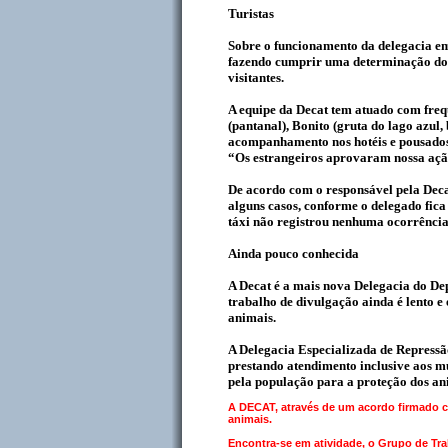
Turistas
Sobre o funcionamento da delegacia em 
fazendo cumprir uma determinação do 
visitantes.
A equipe da Decat tem atuado com freq
(pantanal), Bonito (gruta do lago azul
acompanhamento nos hotéis e pousados p
“Os estrangeiros aprovaram nossa açã
De acordo com o responsável pela Decat
alguns casos, conforme o delegado fica 
táxi não registrou nenhuma ocorrência
Ainda pouco conhecida
A Decat é a mais nova Delegacia do De
trabalho de divulgação ainda é lento e
animais.
A Delegacia Especializada de Repressã
prestando atendimento inclusive aos mu
pela população para a proteção dos an
A DECAT, através de um acordo firmado 
animais.
Encontra-se em atividade, o Grupo de Tr