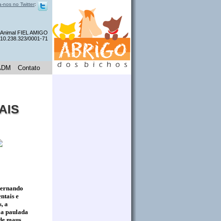
a-nos no Twitter
:
a Animal FIEL AMIGO
 10.238.323/0001-71
ADM
Contato
MAIS
Fernando
ntais e
, a
 a paulada
 de maus