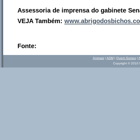
Assessoria de imprensa do gabinete Se
VEJA Também:
www.abrigodosbichos.com
Fonte:
Animais
|
ADM
|
Quem Somos
|
Copyright © 2010 